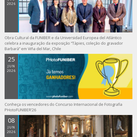
2026
Obra Cultural da FUNIBER e da Universidad Europea del Atlántico
celebra a inauguração da exposição “Tàpies, coleção do gravador
Barbarà” em Viña del Mar, Chile
25
JUN
2026
Conheça os vencedores do Concurso Internacional de Fotografia
PHotoFUNIBER’26
08
JUN
2026