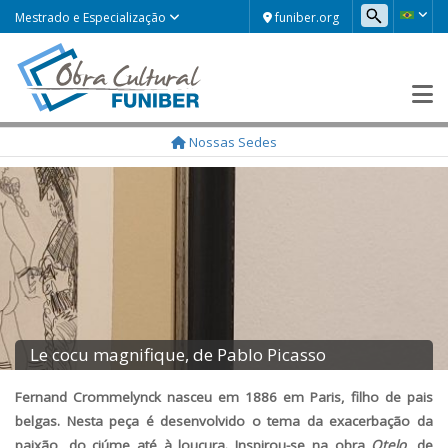
funiber.org
Mestrado e Especialização
Nossas Sedes
Le cocu magnifique, de Pablo Picasso
Fernand Crommelynck nasceu em 1886 em Paris, filho de pais
belgas. Nesta peça é desenvolvido o tema da exacerbação da
paixão, do ciúme até à loucura. Inspirou-se na obra
Otelo
, de