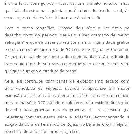
É uma farsa com golpes, máscaras, um prefeito ridículo… mas
que fala da estranha alquimia que é criada dentro do casal, às
vezes a ponto de levá-los à loucura e à submissão.
Com o corno magnífico, Picasso deu início a um estilo de
desenho típico do período que veio a ser chamado de “velho
selvagem” e que se desenvolveu com maior intensidade gráfica
e erótica na série surrealista de “O Conde de Orgaz” (El Conde de
Orgaz), na qual ele se libertou do colete da ilustração, eclodindo
livremente o modo surrealista que emerge do inconsciente, sem
qualquer sujeição à ditadura da razão.
Nela, ele continuou com cenas de exibicionismo erótico com
uma variedade de
voyeurs
, usando e aplicando em maior
extensão os achados descobertos na série do corno magnífico,
mas foi na série 347 que ele estabeleceu seu estilo definitivo de
desenho para gravura, nas 66 gravuras de “A Celestina” (La
Celestina) contidas nessa série e editadas, acompanhando a
edição da obra de Fernando de Rojas, no L’atelier Crommelynck,
pelo filho do autor do corno magnífico.