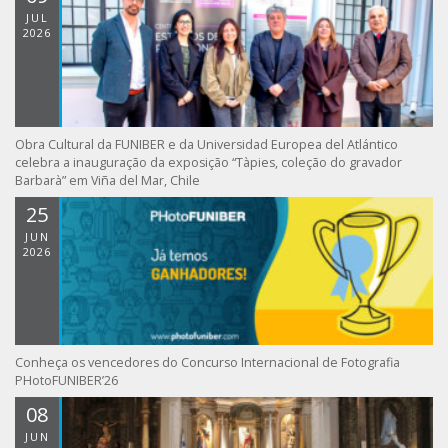
JUL
2026
Obra Cultural da FUNIBER e da Universidad Europea del Atlántico
celebra a inauguração da exposição “Tàpies, coleção do gravador
Barbarà” em Viña del Mar, Chile
25
JUN
2026
Conheça os vencedores do Concurso Internacional de Fotografia
PHotoFUNIBER’26
08
JUN