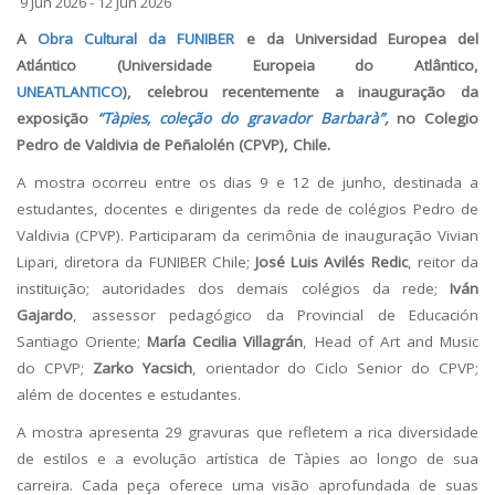
9 Jun 2026 - 12 Jun 2026
A
Obra Cultural da FUNIBER
e da Universidad Europea del
Atlántico (Universidade Europeia do Atlântico,
UNEATLANTICO
), celebrou recentemente a inauguração da
exposição
“Tàpies, coleção do gravador Barbarà”
,
no Colegio
Pedro de Valdivia de Peñalolén (CPVP), Chile.
A mostra ocorreu entre os dias 9 e 12 de junho, destinada a
estudantes, docentes e dirigentes da rede de colégios Pedro de
Valdivia (CPVP). Participaram da cerimônia de inauguração Vivian
Lipari, diretora da FUNIBER Chile;
José Luis Avilés Redic
, reitor da
instituição; autoridades dos demais colégios da rede;
Iván
Gajardo
, assessor pedagógico da Provincial de Educación
Santiago Oriente;
María Cecilia Villagrán
, Head of Art and Music
do CPVP;
Zarko Yacsich
, orientador do Ciclo Senior do CPVP;
além de docentes e estudantes.
A mostra apresenta 29 gravuras que refletem a rica diversidade
de estilos e a evolução artística de Tàpies ao longo de sua
carreira. Cada peça oferece uma visão aprofundada de suas