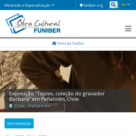
funiber.org
Mestrado e Especialização
Nossas Sedes
Exposição “Tàpies, coleção do gravador
Barbarà” em Peñalolén, Chile
Chile
,
Peñalolén
Apresentação